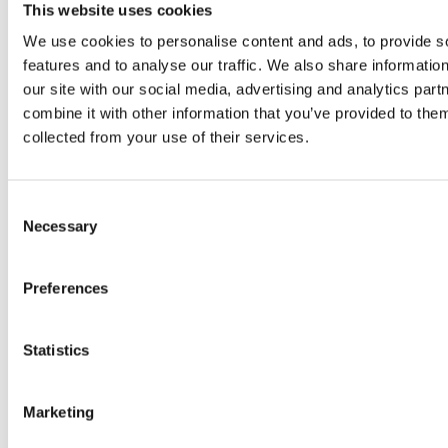
Zehn Schritte - der babyfreundliche Weg
This website uses cookies
We use cookies to personalise content and ads, to provide s
features and to analyse our traffic. We also share informatio
our site with our social media, advertising and analytics pa
combine it with other information that you’ve provided to them
collected from your use of their services.
C
Necessary
o
n
s
Preferences
e
n
t
Statistics
S
Um diesen externen Inhalt aufrufen zu können, benötigen wir
e
Ihre Zustimmung.
Marketing
l
e