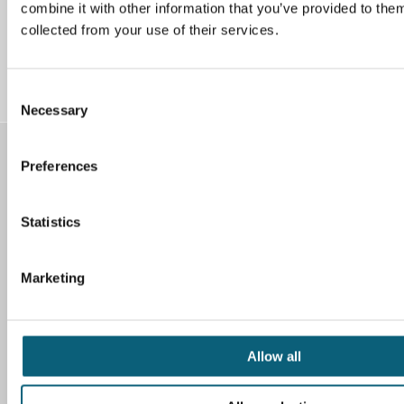
combine it with other information that you’ve provided to them
collected from your use of their services.
LinkedIn
YouTube
C
Necessary
o
n
s
Kontakt
Preferences
e
Klinikum Wolfsburg
n
Sauerbruchstr. 7
t
Statistics
38440 Wolfsburg
S
e
Tel. 05361 80-0
Marketing
l
Fax 05361 80-1221
e
E-Mail
c
t
Allow all
Wegweiser
i
o
So finden Sie zu uns