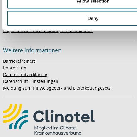
Allow selection
n
Ihre Meinung ist uns wichtig
Deny
Sagen Sie uns Ihre Meinung einfach online!
Weitere Informationen
Barrierefreiheit
Impressum
Datenschutzerklärung
Datenschutz-Einstellungen
Meldung zum Hinweisgeber- und Lieferkettengesetz