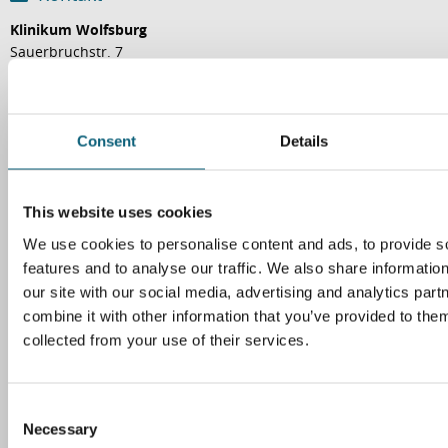
Klinikum Wolfsburg
Sauerbruchstr. 7
38440 Wolfsburg
Tel. 05361 80-0
Fax 05361 80-1221
Consent
Details
E-Mail
This website uses cookies
Wegweiser
We use cookies to personalise content and ads, to provide s
So finden Sie zu uns
features and to analyse our traffic. We also share informatio
our site with our social media, advertising and analytics pa
combine it with other information that you’ve provided to them
Ihre Meinung ist uns wichtig
collected from your use of their services.
Sagen Sie uns Ihre Meinung einfach online!
C
Weitere Informationen
Necessary
o