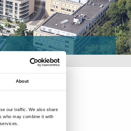
Kontakt
About
Klinikum Wolfsburg
Sauerbruchstr. 7
38440 Wolfsburg
se our traffic. We also share
ers who may combine it with
Tel. 05361 80-0
 services.
Fax 05361 80-1221