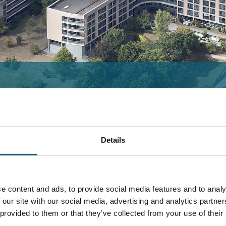
Details
rägerschaft der
mit seinen rund
 erfordert eine
e content and ads, to provide social media features and to analy
 our site with our social media, advertising and analytics partn
 provided to them or that they’ve collected from your use of their
nigramm