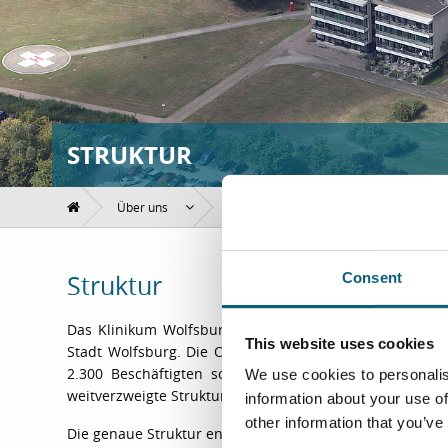
STRUKTUR
Über uns
Struktur
Consent
Struktur
Das Klinikum Wolfsburg befindet sich in öffentlicher T
This website uses cookies
Stadt Wolfsburg. Die Organisation unseres Klinikums 
2.300 Beschäftigten sowie 20 Kliniken und Instituten
We use cookies to personalis
weitverzweigte Struktur.
information about your use of
other information that you’ve
Die genaue Struktur entnehmen Sie bitte unserem
Orga