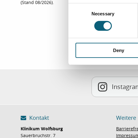
(Stand 08/2026).
C
Necessary
o
n
s
e
n
Deny
t
S
e
l
e
Instagra
c
t
i
o
Kontakt
Weitere
n
Klinikum Wolfsburg
Barrierefr
Sauerbruchstr. 7
Impressu