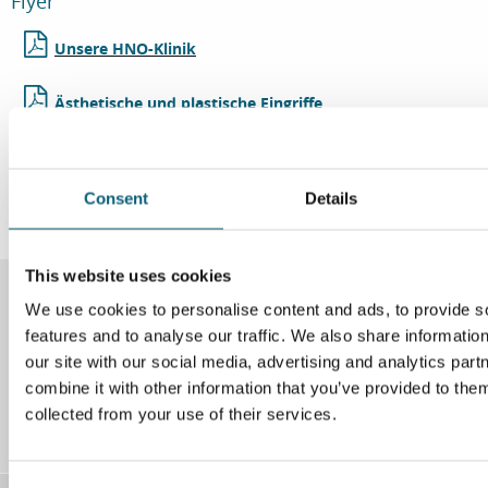
Flyer
Unsere HNO-Klinik
Ästhetische und plastische Eingriffe
Mit uns hören Sie besser
Consent
Details
This website uses cookies
We use cookies to personalise content and ads, to provide s
Instagram
Facebook
features and to analyse our traffic. We also share informatio
our site with our social media, advertising and analytics pa
combine it with other information that you’ve provided to them
LinkedIn
YouTube
collected from your use of their services.