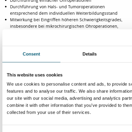
Durchführung einfacher Ohroperationen
Durchführung von Hals- und Tumoroperationen
entsprechend dem individuellen Weiterbildungsstand
Mitwirkung bei Eingriffen höheren Schwierigkeitsgrades,
insbesondere bei mikrochirurgischen Ohroperationen,
großen tumorchirurgischen Operationen im Kopf-Hals-
Bereich, endoskopischen Ethmoidektomien und
Pansinusoperationen, Parotisoperationen sowie
neuroplastischen Eingriffen
Consent
Details
Anwendung lasergestützter Untersuchungs- und
Behandlungsverfahren
Strukturen des Gesundheitswesens
This website uses cookies
Psychosoziale, umweltbedingte und interkulturelle Einflüsse
We use cookies to personalise content and ads, to provide s
auf die Gesundheit
Maßnahmen der Qualitätssicherung und des
features and to analyse our traffic. We also share informatio
Qualitätsmanagements einschließlich Fehler- und
our site with our social media, advertising and analytics pa
Risikomanagement
combine it with other information that you’ve provided to them
collected from your use of their services.
Kontakt
Sekretariat