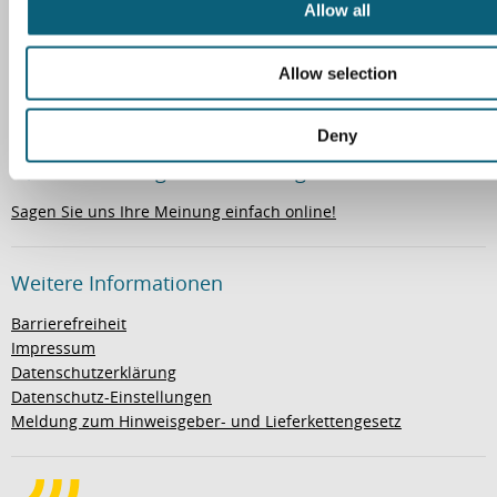
t
Allow all
i
Wegweiser
o
Allow selection
n
So finden Sie zu uns
Deny
Ihre Meinung ist uns wichtig
Sagen Sie uns Ihre Meinung einfach online!
Weitere Informationen
Barrierefreiheit
Impressum
Datenschutzerklärung
Datenschutz-Einstellungen
Meldung zum Hinweisgeber- und Lieferkettengesetz