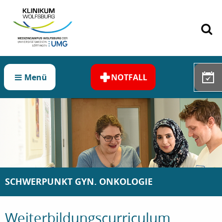
Zum Hauptinhalt springen
Menü
NOTFALL
SCHWERPUNKT GYN. ONKOLOGIE
Weiterbildungscurriculum