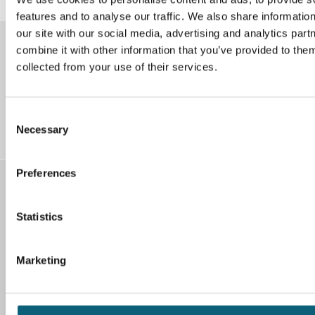
features and to analyse our traffic. We also share informatio
our site with our social media, advertising and analytics pa
combine it with other information that you’ve provided to them
Instagram
Facebook
collected from your use of their services.
LinkedIn
YouTube
C
Necessary
o
n
s
Preferences
e
Kontakt
n
Klinikum Wolfsburg
t
Statistics
Sauerbruchstr. 7
S
38440 Wolfsburg
e
Marketing
l
Tel. 05361 80-0
e
Fax 05361 80-1221
c
E-Mail