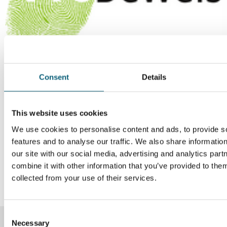
Consent
Details
Um diesen externen Inhalt aufrufen zu können, benötigen wir
Ihre Zustimmung.
This website uses cookies
Datenschutz-Einstellungen
We use cookies to personalise content and ads, to provide s
Um diesen externen Inhalt aufrufen zu können, benötigen wir
features and to analyse our traffic. We also share informatio
Ihre Zustimmung.
our site with our social media, advertising and analytics pa
combine it with other information that you’ve provided to them
Datenschutz-Einstellungen
collected from your use of their services.
C
Necessary
o