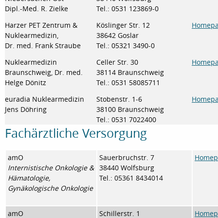
Dipl.-Med. R. Zielke
Tel.: 0531 123869-0
Harzer PET Zentrum &
Köslinger Str. 12
Homepag
Nuklearmedizin,
38642 Goslar
Dr. med. Frank Straube
Tel.: 05321 3490-0
Nuklearmedizin
Celler Str. 30
Homepa
Braunschweig, Dr. med.
38114 Braunschweig
Helge Dönitz
Tel.: 0531 58085711
euradia Nuklearmedizin
Stobenstr. 1-6
Homepag
Jens Döhring
38100 Braunschweig
Tel.: 0531 7022400
Fachärztliche Versorgung
amO
Sauerbruchstr. 7
Homepa
Internistische Onkologie &
38440 Wolfsburg
Hämatologie,
Tel.: 05361 8434014
Gynäkologische Onkologie
amO
Schillerstr. 1
Homepa