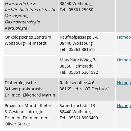
Hausärztliche &
38440 Wolfsburg
fachärztlich-internistische
Tel.: 05361 25030
Versorgung,
Gastroenterologie,
Kardiologie
Onkologisches Zentrum
Kaufhofpassage 5-8
Homepa
Wolfsburg-Helmstedt
38440 Wolfsburg
Tel.: 05361 881515
Max-Planck-Weg 7a
Homepa
38350 Helmstedt
Tel.: 05351 5361592
Diabetologische
Raifeisenallee 4-6
Homepa
Schwerpunktpraxis
38165 Lehre OT Flechtorf
Dr. med. Ekkehard Martin
Praxis für Mund-, Kiefer-
Sauerbruchstr. 13
Homepa
& Gesichtschirurgie
38440 Wolfsburg
Dr. med. Dr. med. dent.
Tel.: 05361 8906400
Oliver Starke