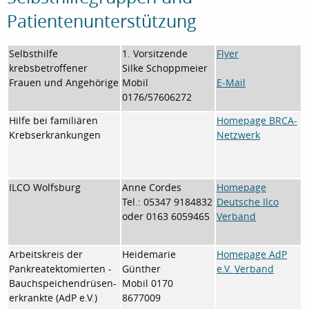
Patientenunterstützung
Selbsthilfe
1. Vorsitzende
Flyer
krebsbetroffener
Silke Schoppmeier
Frauen und Angehörige
Mobil
E-Mail
0176/57606272
Hilfe bei familiären
Homepage BRCA-
Krebserkrankungen
Netzwerk
ILCO Wolfsburg
Anne Cordes
Homepage
Tel.: 05347 9184832
Deutsche Ilco
oder 0163 6059465
Verband
Arbeitskreis der
Heidemarie
Homepage AdP
Pankreatektomierten -
Günther
e.V. Verband
Bauchspeichendrüsen-
Mobil 0170
erkrankte (AdP e.V.)
8677009