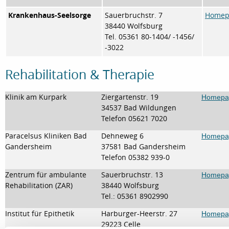
Krankenhaus-Seelsorge
Sauerbruchstr. 7
Homepa
38440 Wolfsburg
Tel. 05361 80-1404/ -1456/
-3022
Rehabilitation & Therapie
Klinik am Kurpark
Ziergartenstr. 19
Homepag
34537 Bad Wildungen
Telefon 05621 7020
Paracelsus Kliniken Bad
Dehneweg 6
Homepag
Gandersheim
37581 Bad Gandersheim
Telefon 05382 939-0
Zentrum für ambulante
Sauerbruchstr. 13
Homepa
Rehabilitation (ZAR)
38440 Wolfsburg
Tel.: 05361 8902990
Institut für Epithetik
Harburger-Heerstr. 27
Homepag
29223 Celle