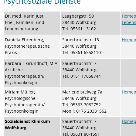
Psychosoziale Dienste
Dr. med. Karin Just,
Laagbergstr. 50
Homepa
Ehe-, Familien- und
38440 Wolfsburg
Leben
Lebensberatung
Tel. 05361 13162
Daniela Ehrenberg,
Sauerbruchstr. 13
Homepa
Psychotherapeutische
38440 Wolfsburg
Praxis
Tel. 05361 6558110
Barbara I. Grundhoff, M.A.
Sauerbruchstr. 7
Ärztliche
38440 Wolfsburg
Psychotherapeutin/
Tel. 0151 17658744
Psychoonkologin
Miriam Müller,
Mariendistelweg 7a
Homepa
Psychologische
38446 Wolfsburg
Psychotherapeutin/
Tel. 05363 7082752
Psychoonkologin
Mobil: 0176 20331562
Sozialdienst Klinikum
Sauerbruchstr. 7
Homepa
Wolfsburg
38440 Wolfsburg
Tel. 05631 80-1591