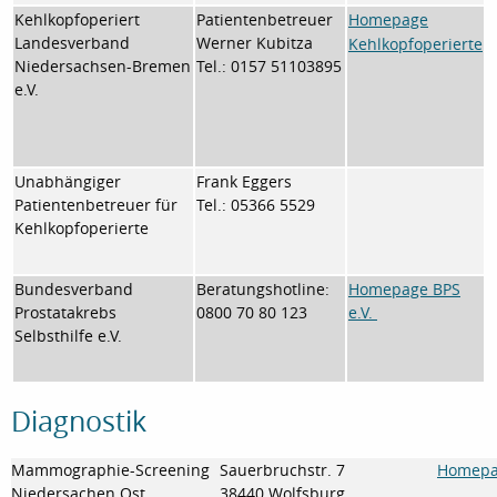
Kehlkopfoperiert
Patientenbetreuer
Homepage
Landesverband
Werner Kubitza
Kehlkopfoperierte
Niedersachsen-Bremen
Tel.: 0157 51103895
e.V.
Unabhängiger
Frank Eggers
Patientenbetreuer für
Tel.: 05366 5529
Kehlkopfoperierte
Bundesverband
Beratungshotline:
Homepage BPS
Prostatakrebs
0800 70 80 123
e.V.
Selbsthilfe e.V.
Diagnostik
Mammographie-Screening
Sauerbruchstr. 7
Homepa
Niedersachen Ost
38440 Wolfsburg