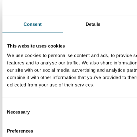
Tel.: 05141 9789-05
Sonstiges
Consent
Details
EthikNetz Wolfsburg
Eichendorffstr. 7-9
Homepa
38440 Wolfsburg
Tel.: 05361 600 9290
This website uses cookies
We use cookies to personalise content and ads, to provide s
Lob- und Beschwerde-
Sauerbruchstr. 7
Homep
management im Klinikum
38440 Wolfsburg
features and to analyse our traffic. We also share informatio
Wolfsburg
05361 80-1210
our site with our social media, advertising and analytics pa
combine it with other information that you’ve provided to them
collected from your use of their services.
Kontakt
Zentrumskoordination
C
Melina Wenger
Necessary
o
n
Tel. 05361 80-2276
s
Preferences
e