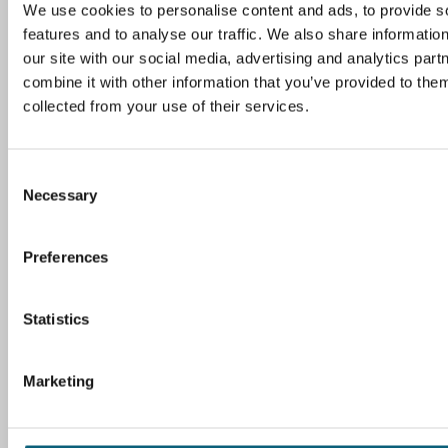
Fax 05361 80-1221
We use cookies to personalise content and ads, to provide s
E-Mail
features and to analyse our traffic. We also share informatio
our site with our social media, advertising and analytics pa
combine it with other information that you’ve provided to them
Wegweiser
collected from your use of their services.
So finden Sie zu uns
C
Ihre Meinung ist uns wichtig
Necessary
o
n
Sagen Sie uns Ihre Meinung einfach online!
s
Preferences
e
Weitere Informationen
n
t
Statistics
Barrierefreiheit
S
Impressum
e
Datenschutzerklärung
Marketing
l
Datenschutz-Einstellungen
e
Meldung zum Hinweisgeber- und Lieferkettengesetz
c