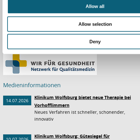
t
Allow all
i
o
Allow selection
n
Deny
Medieninformationen
Klinikum Wolfsburg bietet neue Therapie bei
14.07.2026
Vorhofflimmern
Neues Verfahren ist schneller, schonender,
innovativ
Klinikum Wolfsburg: Gütesiegel für
10.07.2026