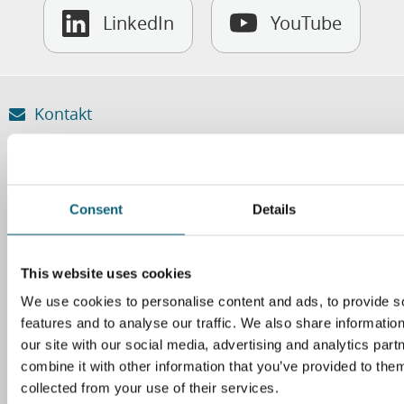
LinkedIn
YouTube
Kontakt
Klinikum Wolfsburg
Sauerbruchstr. 7
38440 Wolfsburg
Consent
Details
Tel. 05361 80-0
Fax 05361 80-1221
E-Mail
This website uses cookies
We use cookies to personalise content and ads, to provide s
Wegweiser
features and to analyse our traffic. We also share informatio
our site with our social media, advertising and analytics pa
So finden Sie zu uns
combine it with other information that you’ve provided to them
collected from your use of their services.