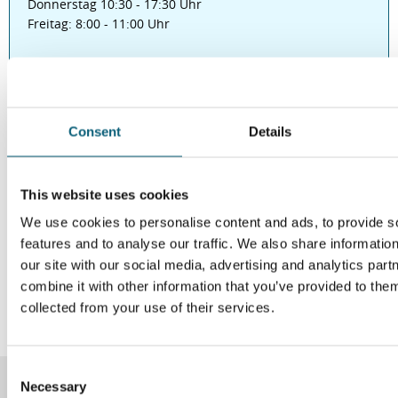
Donnerstag 10:30 - 17:30 Uhr
Freitag: 8:00 - 11:00 Uhr
Um diesen externen Inhalt aufrufen zu können, benötigen wir
Consent
Details
Ihre Zustimmung.
Datenschutz-Einstellungen
This website uses cookies
Link
We use cookies to personalise content and ads, to provide s
features and to analyse our traffic. We also share informatio
www.einfachlebenretten.de
our site with our social media, advertising and analytics pa
combine it with other information that you’ve provided to them
collected from your use of their services.
C
Necessary
o