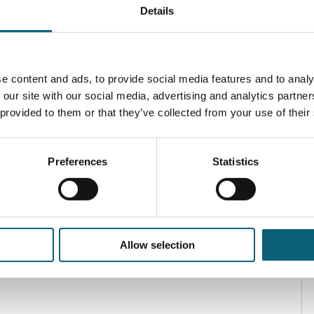
Details
klarer konturieren – für ein definierteres Erscheinungsbild
e content and ads, to provide social media features and to analy
 our site with our social media, advertising and analytics partn
 provided to them or that they’ve collected from your use of their
Preferences
Statistics
Allow selection