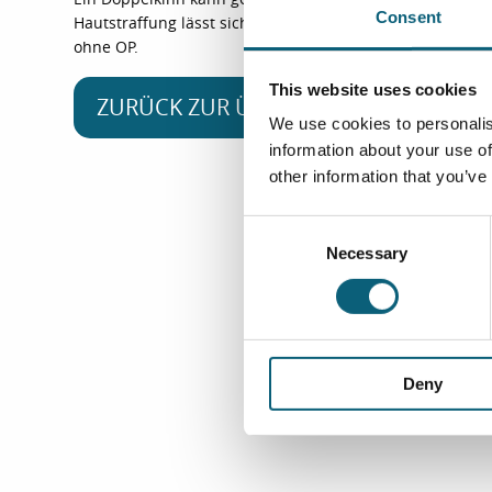
Consent
Hautstraffung lässt sich das Kinn- und Halsprofil wieder 
ohne OP.
This website uses cookies
ZURÜCK ZUR ÜBERSICHT
We use cookies to personalis
information about your use of
other information that you’ve
C
Necessary
o
n
s
e
n
Deny
t
S
e
l
e