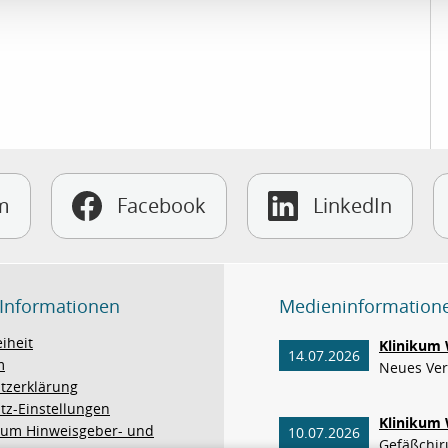
m
Facebook
LinkedIn
 Informationen
Medieninformation
eiheit
Klinikum 
14.07.2026
m
Neues Verf
tzerklärung
tz-Einstellungen
Klinikum 
um Hinweisgeber- und
10.07.2026
Gefäßchiru