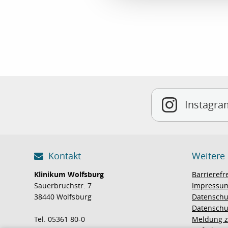
c
t
i
o
n
Instagra
Kontakt
Weitere
Klinikum Wolfsburg
Barrierefr
Sauerbruchstr. 7
Impressu
38440 Wolfsburg
Datenschu
Datenschu
Tel. 05361 80-0
Meldung z