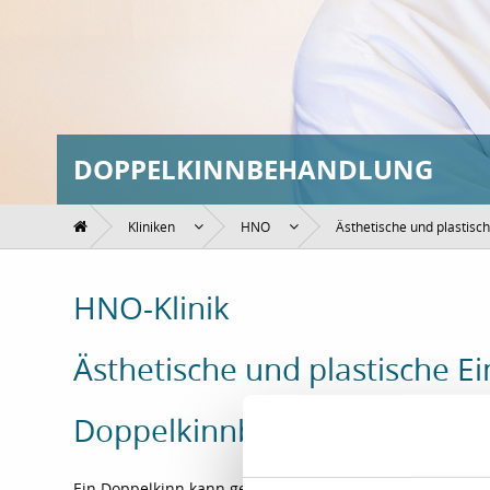
DOPPELKINNBEHANDLUNG
Kliniken
HNO
Ästhetische und plastisch
HNO-Klinik
Ästhetische und plastische Ei
Doppelkinnbehandlung
Ein Doppelkinn kann genetisch bedingt oder altersbeding