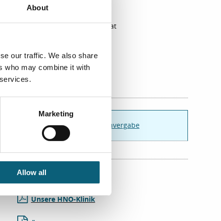
So finden Sie zu uns
About
Privatambulanz und Sekretariat
»» ∇
Infopunkt 6, Ebene 6
Kassenambulanz
se our traffic. We also share
»» ∇
Infopunkt 7, Ebene 5
ers who may combine it with
 services.
Marketing
Sprechstunden und Terminvergabe
Allow all
Flyer
Unsere HNO-Klinik