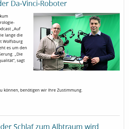
der Da-Vinci-Roboter
ikum
rologie-
odcast „Auf
ie lange die
dt Wolfsburg
geht es um den
ßerung. „Die
alität“, sagt
zu können, benötigen wir Ihre Zustimmung.
der Schlaf zum Albtraum wird