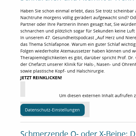
Haben Sie schon einmal erlebt, dass Sie trotz scheinbar
Nachtruhe morgens völlig gerädert aufgewacht sind? Od
Partner oder Ihre Partnerin Ihnen gesagt hat, Sie würden
schnarchen und plötzlich sogar für Sekunden keine Luft
In unserem 47. Gesundheitspodcast „Auf Herz und Nier
das Thema Schlafapnoe. Warum ein guter Schlaf wichtig i
Folgen wiederholte Atemaussetzer haben können und w
Therapiemöglichkeiten es gibt, darüber spricht Prof. Dr
der Chefarzt unserer Klinik für Hals-, Nasen- und Ohre
sowie plastische Kopf- und Halschirurgie.
JETZT REINKLICKEN!
Um diesen externen Inhalt aufrufen 
Datenschutz-Einstellungen
Schmerzende O- oder X-Beine: D