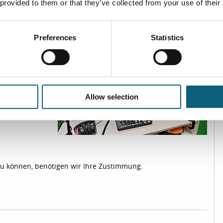
 provided to them or that they’ve collected from your use of their
chaft und Geburt beeinflusst
Preferences
Statistics
ialen Medien –
chwangerschaft
 „Auf Herz und
es Klinikums:
und Oberärztin
tshilfe mit dem
Allow selection
zu können, benötigen wir Ihre Zustimmung.