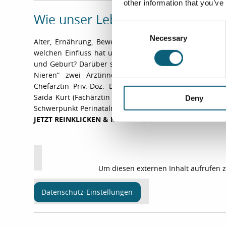
other information that you’ve
Wie unser Lebensstil Schwangers
C
Necessary
o
Alter, Ernährung, Bewegung und nicht zuletzt die soz
n
welchen Einfluss hat unser moderner Lebensstil auf S
s
und Geburt? Darüber sprechen im Gesundheitspodcast
Nieren“ zwei Ärztinnen aus der Frauenklinik unser
e
Chefärztin Priv.-Doz. Dr. Mignon-Denise Keyver-Paik 
n
Saida Kurt (Fachärztin für Frauenheilkunde und Gebur
Deny
t
Schwerpunkt Perinatalmedizin).
S
JETZT REINKLICKEN & REINHÖREN!
e
l
e
c
Um diesen externen Inhalt aufrufen 
t
i
Datenschutz-Einstellungen
o
n