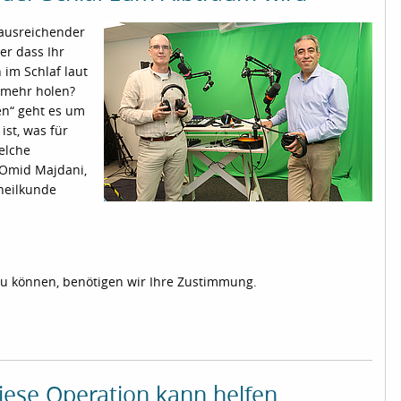
 ausreichender
er dass Ihr
 im Schlaf laut
 mehr holen?
en“ geht es um
st, was für
elche
. Omid Majdani,
nheilkunde
zu können, benötigen wir Ihre Zustimmung.
iese Operation kann helfen