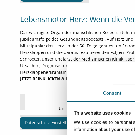
Lebensmotor Herz: Wenn die Ven
Das wichtigste Organ des menschlichen Körpers steht in
Jubiläumsfolge des Gesundheitspodcasts „Auf Herz und 
Mittelpunkt: das Herz. In der 50. Folge geht es um Erkr
Herzklappen und die daraus resultierenden Folgen. Prof
Schroeter, unser Chefarzt der Medizinischen Klinik I, spr
Ursachen, Diagnose- und Therapiemöglichkeiten von
Herzklappenerkrankungen sowie über Prävention und N
JETZT REINKLICKEN & REINHÖREN!
Consent
Um diesen externen Inhalt aufrufen 
This website uses cookies
We use cookies to personalis
Datenschutz-Einstellungen
information about your use of