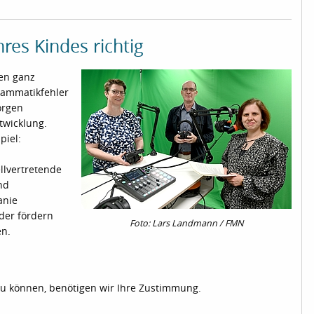
res Kindes richtig
en ganz
Grammatikfehler
orgen
twicklung.
piel:
llvertretende
nd
anie
nder fördern
Foto: Lars Landmann / FMN
en.
zu können, benötigen wir Ihre Zustimmung.