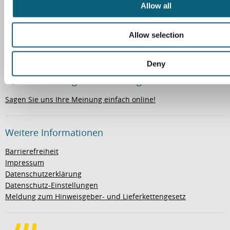
t
Allow all
i
Wegweiser
o
Allow selection
n
So finden Sie zu uns
Deny
Ihre Meinung ist uns wichtig
Sagen Sie uns Ihre Meinung einfach online!
Weitere Informationen
Barrierefreiheit
Impressum
Datenschutzerklärung
Datenschutz-Einstellungen
Meldung zum Hinweisgeber- und Lieferkettengesetz