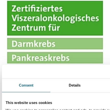
Um diesen externen Inhalt aufrufen zu können, benötigen wir
Consent
Details
Ihre Zustimmung.
Datenschutz-Einstellungen
This website uses cookies