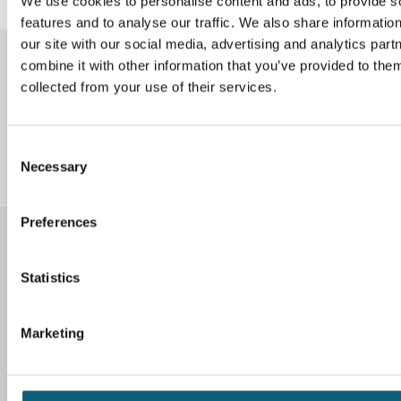
We use cookies to personalise content and ads, to provide s
features and to analyse our traffic. We also share informatio
our site with our social media, advertising and analytics pa
combine it with other information that you’ve provided to them
Instagram
Facebook
collected from your use of their services.
C
LinkedIn
YouTube
Necessary
o
n
s
Preferences
e
Kontakt
n
Klinikum Wolfsburg
t
Statistics
Sauerbruchstr. 7
S
38440 Wolfsburg
e
Marketing
l
Tel. 05361 80-0
e
Fax 05361 80-1221
c
E-Mail