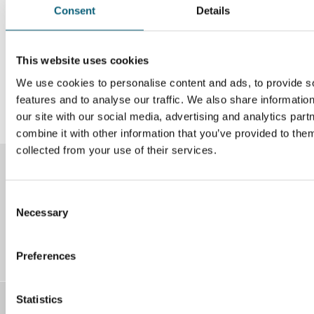
Consent
Details
Datenschutz-Einstellungen
Um diesen externen Inhalt aufrufen zu können, benötigen wir
This website uses cookies
Ihre Zustimmung.
We use cookies to personalise content and ads, to provide s
Datenschutz-Einstellungen
features and to analyse our traffic. We also share informatio
our site with our social media, advertising and analytics pa
combine it with other information that you’ve provided to them
collected from your use of their services.
Instagram
Facebook
C
Necessary
o
n
LinkedIn
YouTube
s
Preferences
e
n
t
Statistics
Kontakt