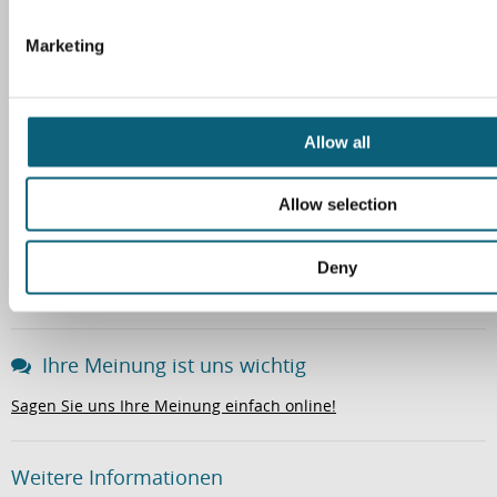
S
e
Klinikum Wolfsburg
Marketing
l
Sauerbruchstr. 7
e
38440 Wolfsburg
c
Tel. 05361 80-0
t
Allow all
Fax 05361 80-1221
i
E-Mail
o
Allow selection
n
Wegweiser
Deny
So finden Sie zu uns
Ihre Meinung ist uns wichtig
Sagen Sie uns Ihre Meinung einfach online!
Weitere Informationen