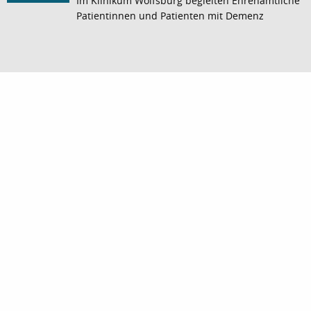
Im Klinikum Wolfsburg begleiten Ehrenamtliche
Patientinnen und Patienten mit Demenz
nach oben