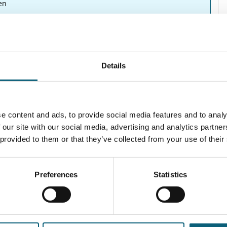
en
arung
Details
e content and ads, to provide social media features and to analy
 our site with our social media, advertising and analytics partn
r, Fr 8–14 Uhr)
 provided to them or that they’ve collected from your use of their
Preferences
Statistics