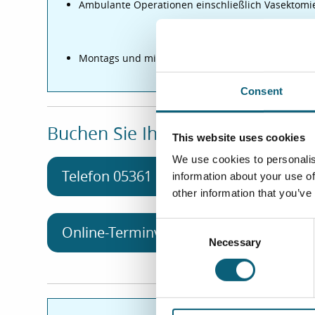
Ambulante Operationen
einschließlich Vasektomi
Montags und mittwochs, nach vorheriger Vereinb
Consent
Buchen Sie Ihren Termin!
This website uses cookies
We use cookies to personalis
Telefon 05361 80-1740
information about your use of
(Mo–Do 8–16 Uh
other information that you’ve
C
Online-Terminvereinbarung
Necessary
o
n
s
e
n