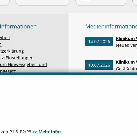
 Informationen
Medieninformation
eiheit
Klinikum 
14.07.2026
m
Neues Verf
tzerklärung
tz-Einstellungen
Klinikum 
um Hinweisgeber- und
10.07.2026
Gefäßchiru
engesetz
Zertifizi
Arterien-
Wenn plöt
02.06.2026
Im Klinik
Patienten
ätzen P1 & P2/P3
>> Mehr Infos