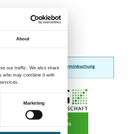
Mo - Do
8 - 16 Uhr
Fr
8 - 14 Uhr
E-Mail senden
About
∇
Infopunkt 3, Ebene 3
Sprechstunden und Terminbuchung
se our traffic. We also share
ers who may combine it with
 services.
Marketing