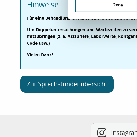
Hinweise
Deny
t
S
Für eine Behandlung ist keine Überweisung erforder
e
l
Um Doppeluntersuchungen und Wartezeiten zu verme
e
mitzubringen (z. B. Arztbriefe, Laborwerte, Röntge
c
Code usw.)
t
Vielen Dank!
i
o
n
Zur Sprechstundenübersicht
Instagra