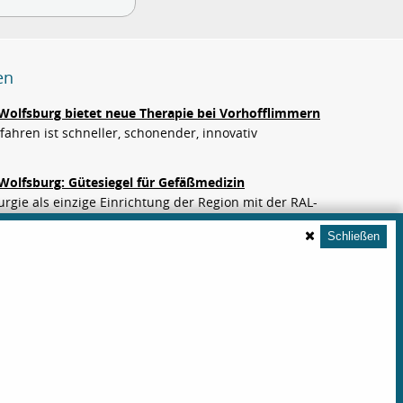
en
Wolfsburg bietet neue Therapie bei Vorhofflimmern
ahren ist schneller, schonender, innovativ
Wolfsburg: Gütesiegel für Gefäßmedizin
rgie als einzige Einrichtung der Region mit der RAL-
erung für die Behandlung von Aortenaneurysmen sowie
Schließen
 und…
zlich alles fremd wird
um Wolfsburg begleiten Ehrenamtliche Patientinnen und
 mit Demenz