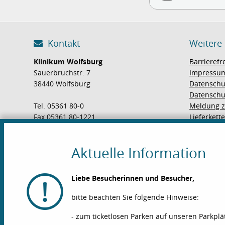
Kontakt
Weitere
Klinikum Wolfsburg
Barrierefr
Sauerbruchstr. 7
Impressu
38440 Wolfsburg
Datenschu
Datenschu
Tel. 05361 80-0
Meldung z
Fax 05361 80-1221
Lieferkett
E-Mail
Aktuelle Information
Wegweiser
Liebe Besucherinnen und Besucher,
So finden Sie zu uns
bitte beachten Sie folgende Hinweise:
Ihre Meinung ist uns wichtig
- zum ticketlosen Parken auf unseren Parkpl