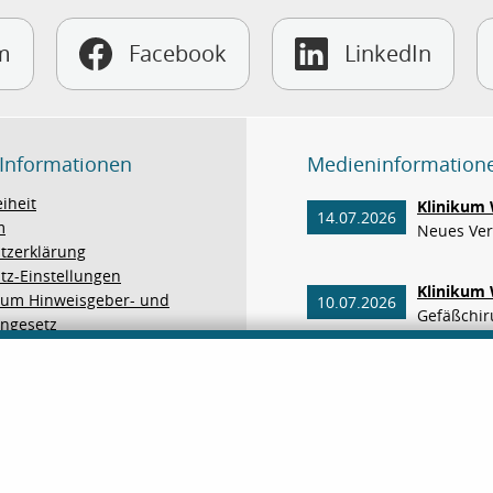
m
Facebook
LinkedIn
 Informationen
Medieninformation
eiheit
Klinikum 
14.07.2026
m
Neues Verf
tzerklärung
tz-Einstellungen
Klinikum 
um Hinweisgeber- und
10.07.2026
Gefäßchiru
engesetz
Zertifizi
Arterien-
Wenn plöt
02.06.2026
Im Klinik
Patienten