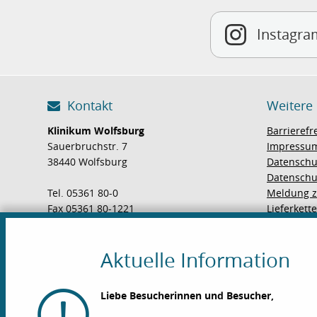
Instagra
Kontakt
Weitere
Klinikum Wolfsburg
Barrierefr
Sauerbruchstr. 7
Impressu
38440 Wolfsburg
Datenschu
Datenschu
Tel. 05361 80-0
Meldung z
Fax 05361 80-1221
Lieferkett
E-Mail
Aktuelle Information
Wegweiser
Liebe Besucherinnen und Besucher,
So finden Sie zu uns