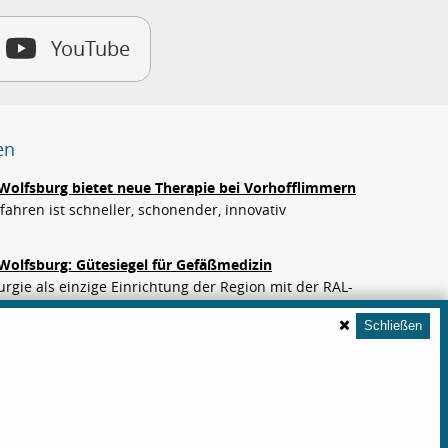
YouTube
en
Wolfsburg bietet neue Therapie bei Vorhofflimmern
ahren ist schneller, schonender, innovativ
Wolfsburg: Gütesiegel für Gefäßmedizin
rgie als einzige Einrichtung der Region mit der RAL-
erung für die Behandlung von Aortenaneurysmen sowie
Schließen
 und…
zlich alles fremd wird
um Wolfsburg begleiten Ehrenamtliche Patientinnen und
 mit Demenz