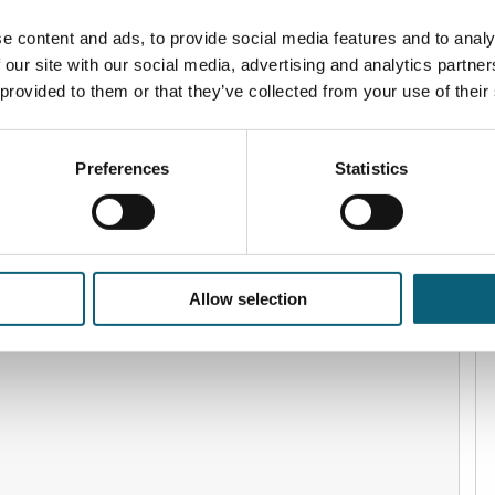
e content and ads, to provide social media features and to analy
 our site with our social media, advertising and analytics partn
 provided to them or that they’ve collected from your use of their
ogie und funktionelle Bildgebung (DGKN)
Preferences
Statistics
zin (DEGUM)
Allow selection