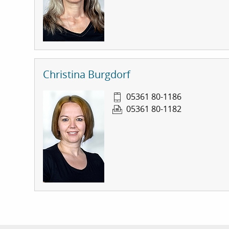
o
n
Christina Burgdorf
05361 80-1186
05361 80-1182