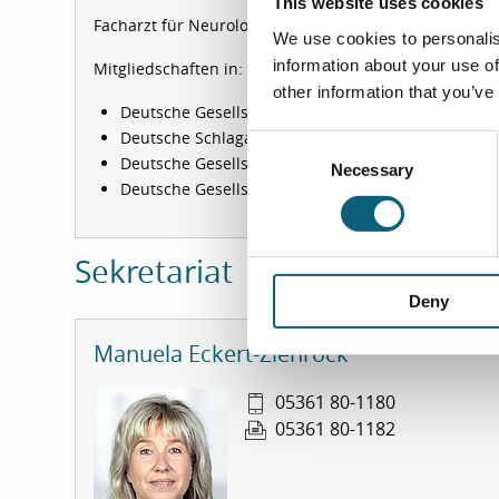
This website uses cookies
Facharzt für Neurologie
We use cookies to personalis
information about your use of
Mitgliedschaften in:
other information that you’ve
Deutsche Gesellschaft für Neurologie (DGN)
Deutsche Schlaganfall-Gesellschaft (DSG)
C
Deutsche Gesellschaft für klinische Neurophysiol
Necessary
o
Deutsche Gesellschaft für Ultraschall in der Medi
n
s
e
Sekretariat
n
Deny
t
S
Manuela Eckert-Ziehrock
e
l
05361 80-1180
e
05361 80-1182
c
t
i