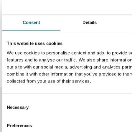
Consent
Details
This website uses cookies
We use cookies to personalise content and ads, to provide s
features and to analyse our traffic. We also share informatio
our site with our social media, advertising and analytics pa
combine it with other information that you’ve provided to them
collected from your use of their services.
C
Instagram
Facebook
Necessary
o
n
s
Preferences
LinkedIn
YouTube
e