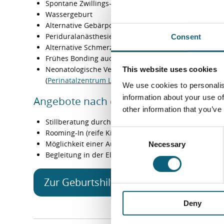
Spontane Zwillings- bzw. Beckenendlagenentbindun
Wassergeburt
Alternative Gebärpositionen (Hocker, Stuhl)
Periduralanästhesie zur Schmerzausschaltung bei d
Consent
Alternative Schmerztherapien (Lachgastherapie, Hom
Frühes Bonding auch bei Kaiserschnitt
Neonatologische Versorgung von Frühgeborenen ab 
This website uses cookies
(
Perinatalzentrum Level I
)
We use cookies to personalis
information about your use of
Angebote nach der Geburt
other information that you’ve
Stillberatung durch zertifizierte Beraterinnen
C
Rooming-In (reife Kinder)
Möglichkeit einer Aufnahme mit dem Neugeborenen 
Necessary
o
Begleitung in der Elternschule bei Problemen nach d
n
s
Zur Geburtshilfe
e
n
Deny
t
S