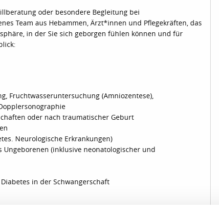
tillberatung oder besondere Begleitung bei
hrenes Team aus Hebammen, Ärzt*innen und Pflegekräften, das
mosphäre, in der Sie sich geborgen fühlen können und für
lick:
ing, Fruchtwasseruntersuchung (Amniozentese),
 Dopplersonographie
chaften oder nach traumatischer Geburt
ten
etes. Neurologische Erkrankungen)
 Ungeborenen (inklusive neonatologischer und
 Diabetes in der Schwangerschaft