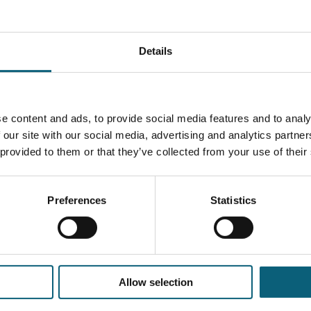
gen
er Geburt
Details
öopathie)
der 24.SSW oder Kindern mit angeborenen Erkrankungen
e content and ads, to provide social media features and to analy
 our site with our social media, advertising and analytics partn
 provided to them or that they’ve collected from your use of their
in der Kinderklinik wenn notwendig
Preferences
Statistics
er Entlassung
Allow selection