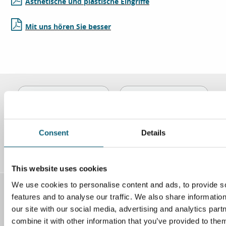
Ästhetische und plastische Eingriffe
Mit uns hören Sie besser
Instagram
Facebook
Consent
Details
LinkedIn
YouTube
This website uses cookies
We use cookies to personalise content and ads, to provide s
Kontakt
features and to analyse our traffic. We also share informatio
our site with our social media, advertising and analytics pa
Klinikum Wolfsburg
combine it with other information that you’ve provided to them
Sauerbruchstr. 7