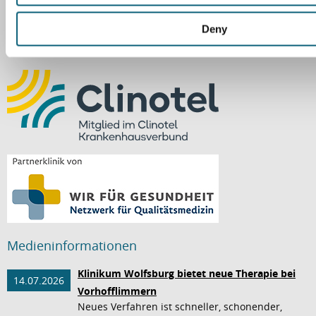
Datenschutzerklärung
Datenschutz-Einstellungen
Deny
Meldung zum Hinweisgeber- und Lieferkettengesetz
Medieninformationen
Klinikum Wolfsburg bietet neue Therapie bei
14.07.2026
Vorhofflimmern
Neues Verfahren ist schneller, schonender,