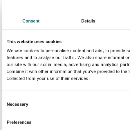
Consent
Details
This website uses cookies
We use cookies to personalise content and ads, to provide s
features and to analyse our traffic. We also share informatio
our site with our social media, advertising and analytics pa
combine it with other information that you’ve provided to them
collected from your use of their services.
C
Um diesen externen Inhalt aufrufen zu können, benötigen wir
Necessary
o
Ihre Zustimmung.
n
s
Preferences
Datenschutz-Einstellungen
e