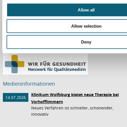
c
t
Allow all
i
o
Allow selection
n
Deny
Medieninformationen
Klinikum Wolfsburg bietet neue Therapie bei
14.07.2026
Vorhofflimmern
Neues Verfahren ist schneller, schonender,
innovativ