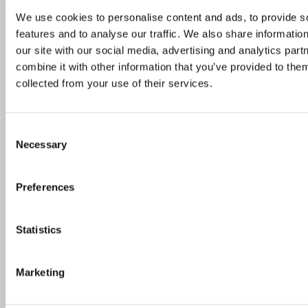
Tel. 05361 80-0
We use cookies to personalise content and ads, to provide s
Fax 05361 80-1221
features and to analyse our traffic. We also share informatio
E-Mail
our site with our social media, advertising and analytics pa
combine it with other information that you’ve provided to them
Wegweiser
collected from your use of their services.
So finden Sie zu uns
C
Necessary
Ihre Meinung ist uns wichtig
o
n
Sagen Sie uns Ihre Meinung einfach online!
s
Preferences
e
n
Weitere Informationen
t
Statistics
Barrierefreiheit
S
Impressum
e
Marketing
Datenschutzerklärung
l
Datenschutz-Einstellungen
e
Meldung zum Hinweisgeber- und Lieferkettengesetz