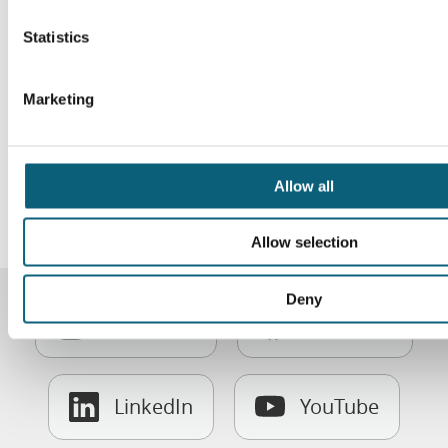
n
t
Statistics
S
e
Marketing
l
e
c
t
Allow all
i
o
Allow selection
n
Deny
Instagram
Facebook
LinkedIn
YouTube