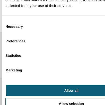
Ihre Zustimmung.
collected from your use of their services.
Datenschutz-Einstellungen
C
Necessary
o
n
s
Preferences
e
Instagram
Facebook
n
t
Statistics
S
LinkedIn
YouTube
e
Marketing
l
e
c
Kontakt
t
Allow all
i
Klinikum Wolfsburg
o
Sauerbruchstr. 7
Allow selection