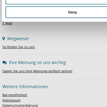
n
38440 Wolfsburg
Deny
Tel. 05361 80-0
Fax 05361 80-1221
E-Mail
Wegweiser
So finden Sie zu uns
Ihre Meinung ist uns wichtig
Sagen Sie uns Ihre Meinung einfach online!
Weitere Informationen
Barrierefreiheit
Impressum
Datenschutzerklärung