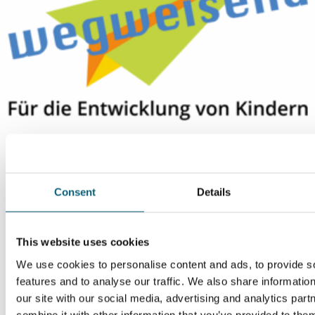
Wir stellen uns vor!
Das ZEUS als Dein Arbeitgeber
Consent
Details
Um diesen externen Inhalt aufrufen zu können, benötigen wir
This website uses cookies
Ihre Zustimmung.
We use cookies to personalise content and ads, to provide s
features and to analyse our traffic. We also share informatio
Datenschutz-Einstellungen
our site with our social media, advertising and analytics pa
Um diesen externen Inhalt aufrufen zu können, benötigen wir
combine it with other information that you’ve provided to them